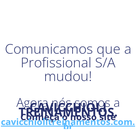
Comunicamos que a
Profissional S/A
mudou!
Agora nós somos a
CAVICCHIOLI
TREINAMENTOS.
Conheça o nosso site
cavicchiolitreinamentos.com.
br